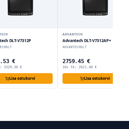
TECH
ADVANTECH
tech DLT-V7312P
Advantech DLT-V7312AP+
ECHDLT
ADVANTECHDLT
.53 €
2759.45 €
k:
3329.30
€
10+ tk:
2621.48
€
Lisa ostukorvi
Lisa ostukorvi