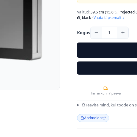
Valitud:
39.6 cm (15,6''), Projected 
i5, black
·
Vaata täpsemalt ↓
Kogus
1
Tarne kuni 7 päeva
Teavita mind, kui toode on 
Andmeleht