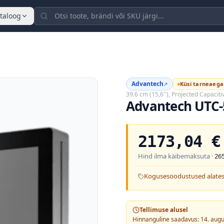
taloog
Advantech
Küsi tarneaega
↗
39.6 cm (15,6''), Projected Capaciti
Advantech UTC-
2173,04
€
Hind ilma käibemaksuta ·
26
Kogusesoodustused alates
Tellimuse alusel
Hinnanguline saadavus: 14. aug