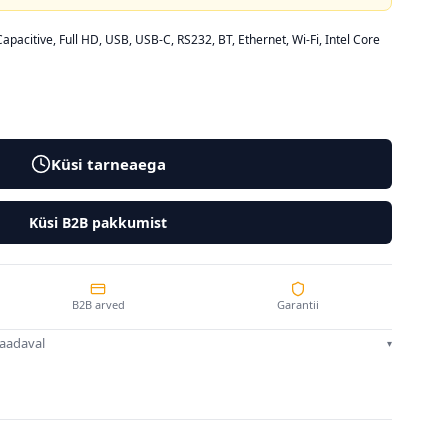
Capacitive, Full HD, USB, USB-C, RS232, BT, Ethernet, Wi-Fi, Intel Core
Küsi tarneaega
Küsi B2B pakkumist
B2B arved
Garantii
saadaval
▾