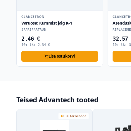
GLANCETRON
GLANCET
Varuosa: Kummist jalg K-1
Asendusl
SPAREPARTRUB
REPLACEME
2.46 €
32.57
10+ tk:
2.34
€
10+ tk:
3
Lisa ostukorvi
Teised Advantech tooted
Küsi tarneaega