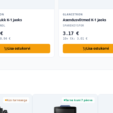
RON
GLANCETRON
ukk K-1 jaoks
Asendusvõtmed K-1 jaoks
NDL
SPAREKEYSFOR
 €
3.17 €
0.94
€
10+ tk:
3.01
€
Lisa ostukorvi
Lisa ostukorvi
Küsi tarneaega
Tarne kuni 7 päeva