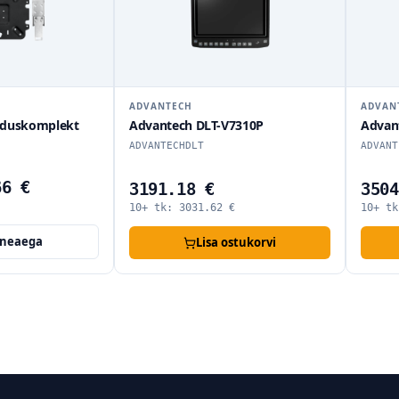
ADVANTECH
ADVAN
lduskomplekt
Advantech DLT-V7310P
Advan
ADVANTECHDLT
ADVANT
66 €
3191.18 €
3504
10+ tk:
3031.62
€
10+ t
rneaega
Lisa ostukorvi