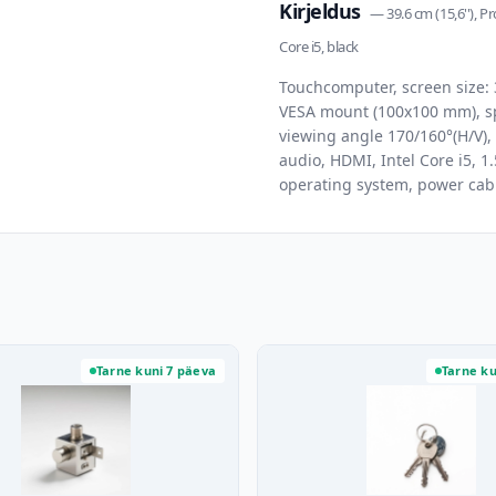
Kirjeldus
—
39.6 cm (15,6''), P
Core i5, black
Touchcomputer, screen size: 3
VESA mount (100x100 mm), sp
viewing angle 170/160°(H/V), 
audio, HDMI, Intel Core i5, 1
operating system, power cable
Tarne kuni 7 päeva
Tarne ku