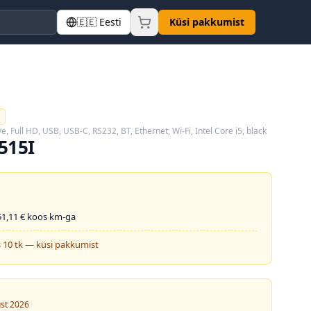
🇪🇪
Eesti
Küsi pakkumist
ve, Full HD, USB, USB-C, RS232, BT, Ethernet, Wi-Fi, Intel Core i5, black
515I
51,11
€ koos km-ga
 10 tk — küsi pakkumist
ust 2026