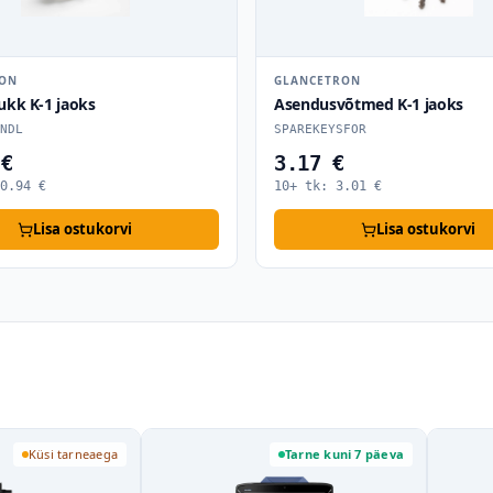
RON
GLANCETRON
ukk K-1 jaoks
Asendusvõtmed K-1 jaoks
NDL
SPAREKEYSFOR
 €
3.17 €
0.94
€
10+ tk:
3.01
€
Lisa ostukorvi
Lisa ostukorvi
Küsi tarneaega
Tarne kuni 7 päeva