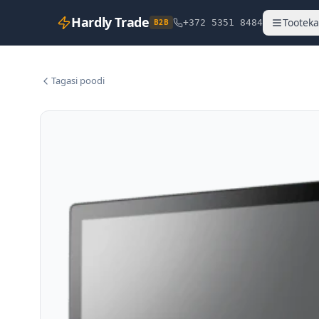
Hardly Trade
Tooteka
B2B
+372 5351 8484
Tagasi poodi