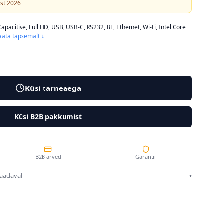
ust 2026
Capacitive, Full HD, USB, USB-C, RS232, BT, Ethernet, Wi-Fi, Intel Core
aata täpsemalt ↓
Küsi tarneaega
Küsi B2B pakkumist
B2B arved
Garantii
saadaval
▾