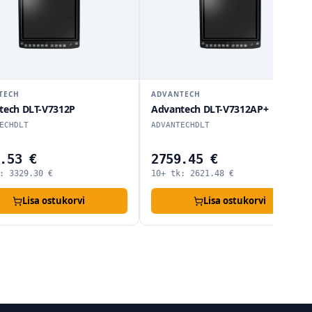
TECH
ADVANTECH
tech DLT-V7312P
Advantech DLT-V7312AP+
ECHDLT
ADVANTECHDLT
.53 €
2759.45 €
k:
3329.30
€
10+ tk:
2621.48
€
Lisa ostukorvi
Lisa ostukorvi