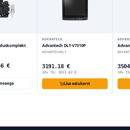
ADVANTECH
ADVAN
lduskomplekt
Advantech DLT-V7310P
Advan
ADVANTECHDLT
ADVANT
66 €
3191.18 €
3504
10+ tk:
3031.62
€
10+ t
rneaega
Lisa ostukorvi