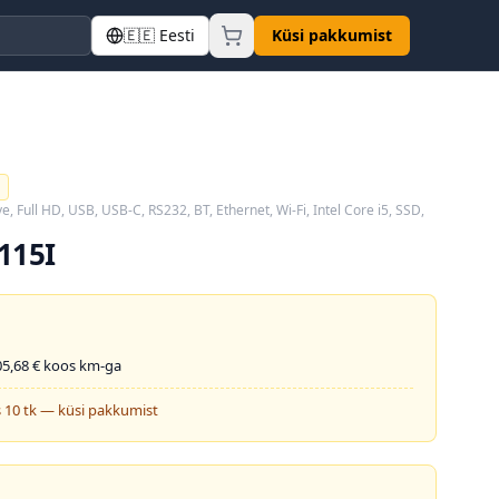
🇪🇪
Eesti
Küsi pakkumist
ve, Full HD, USB, USB-C, RS232, BT, Ethernet, Wi-Fi, Intel Core i5, SSD,
115I
05,68
€ koos km-ga
 10 tk — küsi pakkumist