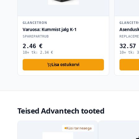
GLANCETRON
GLANCET
Varuosa: Kummist jalg K-1
Asendusl
SPAREPARTRUB
REPLACEME
2.46 €
32.57
10+ tk:
2.34
€
10+ tk:
3
Lisa ostukorvi
Teised Advantech tooted
Küsi tarneaega