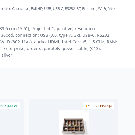
rojected Capacitive, Full HD, USB, USB-C, RS232, BT, Ethernet, Wi-Fi, Intel
.6 cm (15.6''), Projected Capacitive, resolution:
300cd, connection: USB (3.0, type A, 3x), USB-C, RS232
, Wi-Fi (802.11ax), audio, HDMI, Intel Core i5, 1.5 GHz, RAM:
T Enterprise, order separately: power cable, (C13),
 silver
ni 7 päeva
Küsi tarneaega