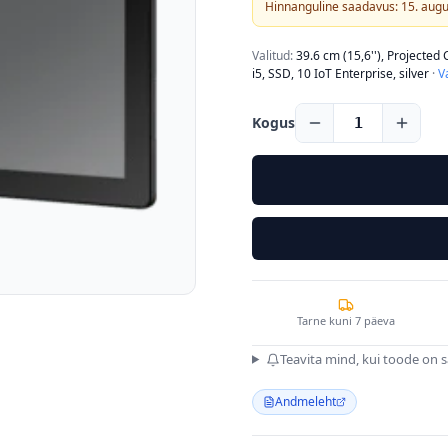
Hinnanguline saadavus: 15. aug
Valitud:
39.6 cm (15,6''), Projected 
i5, SSD, 10 IoT Enterprise, silver
·
V
Kogus
1
Tarne kuni 7 päeva
Teavita mind, kui toode on 
Andmeleht