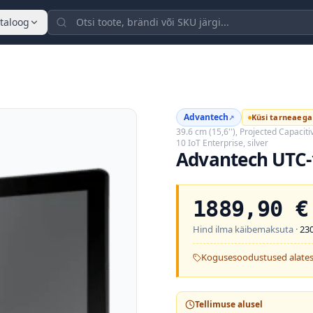
taloog
Advantech
Küsi tarneaega
↗
39.6 cm (15,6''), Projected Capaciti
10 IoT Enterprise, silver
Advantech UTC-
1889,90
€
Hind ilma käibemaksuta ·
23
Kogusesoodustused alates
Tellimuse alusel