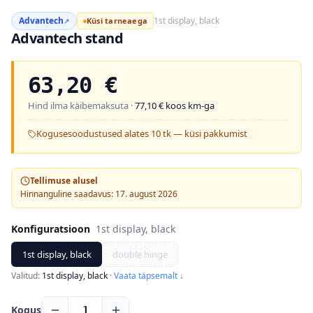
Advantech
1st display, black
Küsi tarneaega
↗
Advantech stand
63,20
€
Hind ilma käibemaksuta ·
77,10
€ koos km-ga
Kogusesoodustused alates 10 tk — küsi pakkumist
Tellimuse alusel
Hinnanguline saadavus: 17. august 2026
Konfiguratsioon
1st display, black
1st display, black
double hinge
Valitud:
1st display, black
·
Vaata täpsemalt ↓
Kogus
1