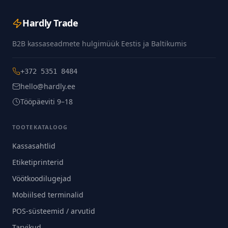
Hardly Trade
B2B kassaseadmete hulgimüük Eestis ja Baltikumis
+372 5351 8484
hello@hardly.ee
Tööpäeviti 9–18
TOOTEKATALOOG
Kassasahtlid
Etiketiprinterid
Vöötkoodilugejad
Mobiilsed terminalid
POS-süsteemid / arvutid
Tarvikud