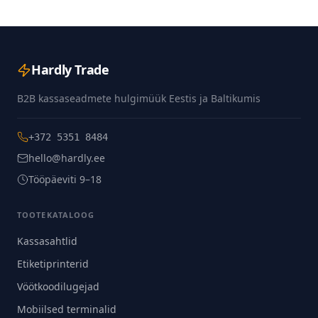
Hardly Trade
B2B kassaseadmete hulgimüük Eestis ja Baltikumis
+372 5351 8484
hello@hardly.ee
Tööpäeviti 9–18
TOOTEKATALOOG
Kassasahtlid
Etiketiprinterid
Vöötkoodilugejad
Mobiilsed terminalid