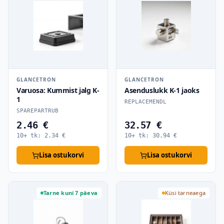
GLANCETRON
GLANCETRON
Varuosa: Kummist jalg K-
Asenduslukk K-1 jaoks
1
REPLACEMENDL
SPAREPARTRUB
2.46 €
32.57 €
10+ tk:
2.34
€
10+ tk:
30.94
€
Lisa ostukorvi
Lisa ostukorvi
Tarne kuni 7 päeva
Küsi tarneaega