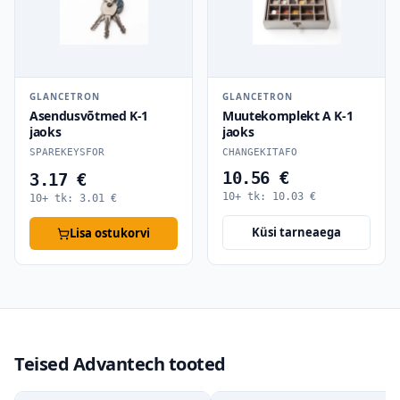
GLANCETRON
GLANCETRON
Asendusvõtmed K-1
Muutekomplekt A K-1
jaoks
jaoks
SPAREKEYSFOR
CHANGEKITAFO
10.56 €
3.17 €
10+ tk:
10.03
€
10+ tk:
3.01
€
Küsi tarneaega
Lisa ostukorvi
Teised Advantech tooted