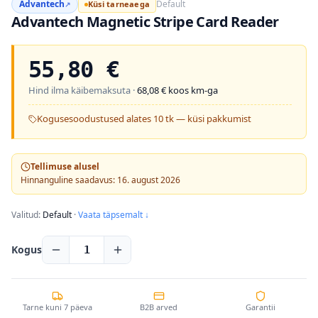
Advantech
Default
Küsi tarneaega
↗
Advantech Magnetic Stripe Card Reader
55,80
€
Hind ilma käibemaksuta ·
68,08
€ koos km-ga
Kogusesoodustused alates 10 tk — küsi pakkumist
Tellimuse alusel
Hinnanguline saadavus: 16. august 2026
Valitud:
Default
·
Vaata täpsemalt ↓
Kogus
1
Tarne kuni 7 päeva
B2B arved
Garantii