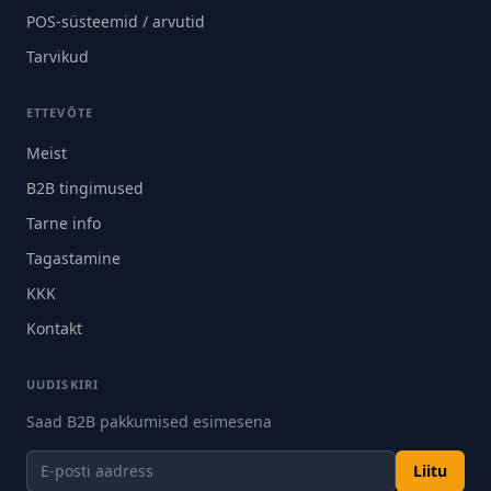
POS-süsteemid / arvutid
Tarvikud
ETTEVÕTE
Meist
B2B tingimused
Tarne info
Tagastamine
KKK
Kontakt
UUDISKIRI
Saad B2B pakkumised esimesena
Liitu