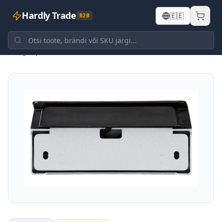
Hardly Trade
🇪🇪
B2B
Tagasi poodi