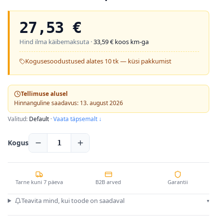
27,53
€
Hind ilma käibemaksuta ·
33,59
€ koos km-ga
Kogusesoodustused alates 10 tk — küsi pakkumist
Tellimuse alusel
Hinnanguline saadavus: 13. august 2026
Valitud:
Default
·
Vaata täpsemalt ↓
Kogus
1
Tarne kuni 7 päeva
B2B arved
Garantii
Teavita mind, kui toode on saadaval
▾