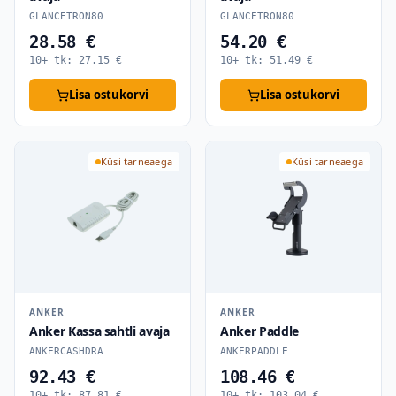
GLANCETRON80
GLANCETRON80
28.58 €
54.20 €
10+ tk:
27.15
€
10+ tk:
51.49
€
Lisa ostukorvi
Lisa ostukorvi
Küsi tarneaega
Küsi tarneaega
ANKER
ANKER
Anker Kassa sahtli avaja
Anker Paddle
ANKERCASHDRA
ANKERPADDLE
92.43 €
108.46 €
10+ tk:
87.81
€
10+ tk:
103.04
€