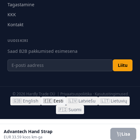
Tagastamine
KKK
Kontakt
UUDISKIRI
Saad B2B pakkumised esimesena
Liitu
©
2026
Hardly Trade OÜ |
Privaatsuspoliitika
·
Kasutustingimused
🇬🇧
English
🇪🇪
Eesti
🇱🇻
Latviešu
🇱🇹
Lietuvių
🇫🇮
Suomi
Advantech Hand Strap
Lisa
EUR 33.59 koos km-ga