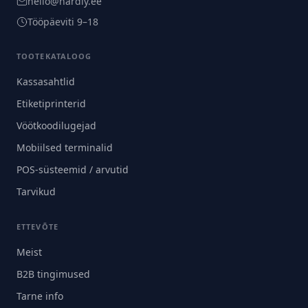
hello@hardly.ee
Tööpäeviti 9–18
TOOTEKATALOOG
Kassasahtlid
Etiketiprinterid
Vöötkoodilugejad
Mobiilsed terminalid
POS-süsteemid / arvutid
Tarvikud
ETTEVÕTE
Meist
B2B tingimused
Tarne info