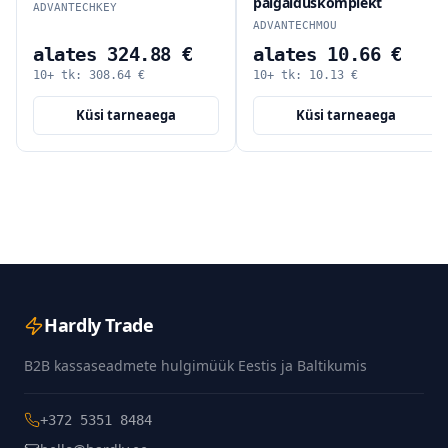
paigalduskomplekt
ADVANTECHKEY
ADVANTECHMOU
alates 324.88 €
alates 10.66 €
10+ tk:
308.64
€
10+ tk:
10.13
€
Küsi tarneaega
Küsi tarneaega
Hardly Trade
B2B kassaseadmete hulgimüük Eestis ja Baltikumis
+372 5351 8484