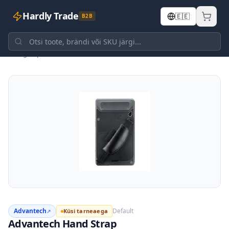
Hardly Trade
🇪🇪
B2B
Tagasi poodi
Advantech
Default
Küsi tarneaega
↗
Advantech Hand Strap