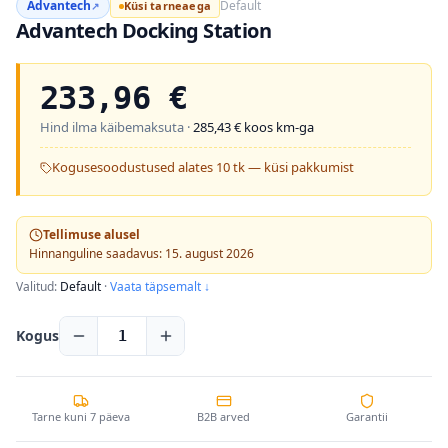
Advantech
Default
Küsi tarneaega
↗
Advantech Docking Station
233,96
€
Hind ilma käibemaksuta ·
285,43
€ koos km-ga
Kogusesoodustused alates 10 tk — küsi pakkumist
Tellimuse alusel
Hinnanguline saadavus: 15. august 2026
Valitud:
Default
·
Vaata täpsemalt ↓
Kogus
1
Tarne kuni 7 päeva
B2B arved
Garantii