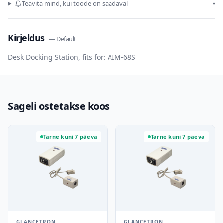
Teavita mind, kui toode on saadaval
▾
Kirjeldus
—
Default
Desk Docking Station, fits for: AIM-68S
Sageli ostetakse koos
Tarne kuni 7 päeva
Tarne kuni 7 päeva
GLANCETRON
GLANCETRON