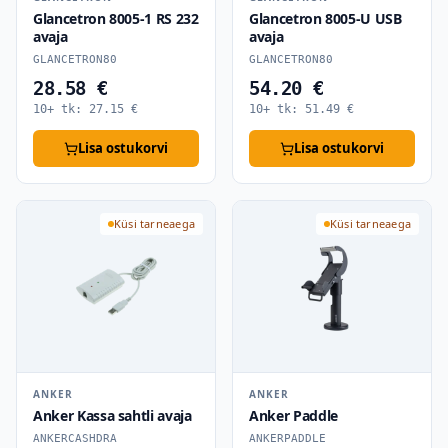
Glancetron 8005-1 RS 232
Glancetron 8005-U USB
avaja
avaja
GLANCETRON80
GLANCETRON80
28.58 €
54.20 €
10+ tk:
27.15
€
10+ tk:
51.49
€
Lisa ostukorvi
Lisa ostukorvi
Küsi tarneaega
Küsi tarneaega
ANKER
ANKER
Anker Kassa sahtli avaja
Anker Paddle
ANKERCASHDRA
ANKERPADDLE