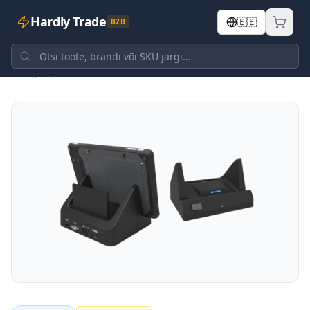
Hardly Trade
🇪🇪
B2B
Tagasi poodi