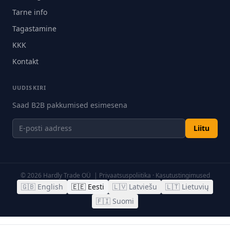
Tarne info
Tagastamine
KKK
Kontakt
UUDISKIRI
Saad B2B pakkumised esimesena
Liitu
©
2026
Hardly Trade OÜ |
Privaatsuspoliitika
·
Kasutustingimused
🇬🇧
English
🇪🇪
Eesti
🇱🇻
Latviešu
🇱🇹
Lietuvių
🇫🇮
Suomi