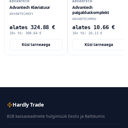
ADVANTECH
ADVANTECH
Advantech Klaviatuur
Advantech
paigalduskomplekt
ADVANTECHKEY
ADVANTECHMOU
alates 324.88 €
alates 10.66 €
10+ tk:
308.64
€
10+ tk:
10.13
€
Küsi tarneaega
Küsi tarneaega
Hardly Trade
B2B kassaseadmete hulgimüük Eestis ja Baltikumis