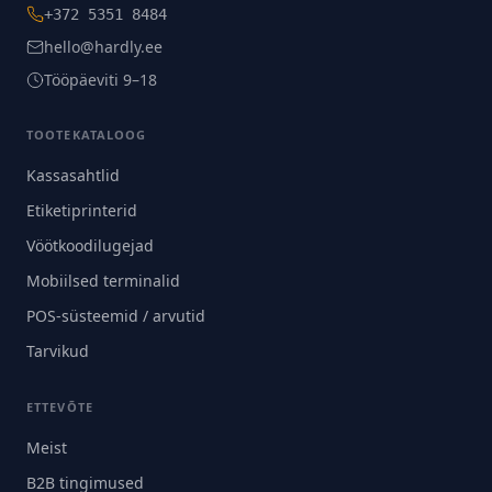
+372 5351 8484
hello@hardly.ee
Tööpäeviti 9–18
TOOTEKATALOOG
Kassasahtlid
Etiketiprinterid
Vöötkoodilugejad
Mobiilsed terminalid
POS-süsteemid / arvutid
Tarvikud
ETTEVÕTE
Meist
B2B tingimused