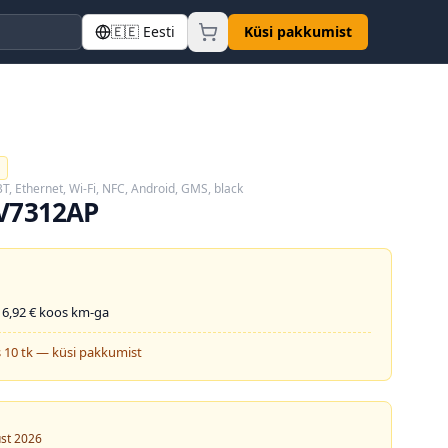
🇪🇪
Eesti
Küsi pakkumist
T, Ethernet, Wi-Fi, NFC, Android, GMS, black
-V7312AP
16,92
€ koos km-ga
 10 tk — küsi pakkumist
ust 2026