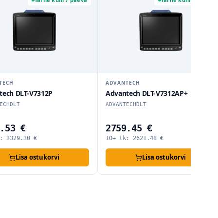
TECH
ADVANTECH
tech DLT-V7312P
Advantech DLT-V7312AP+
ECHDLT
ADVANTECHDLT
.53 €
2759.45 €
k:
3329.30
€
10+ tk:
2621.48
€
Lisa ostukorvi
Lisa ostukorvi