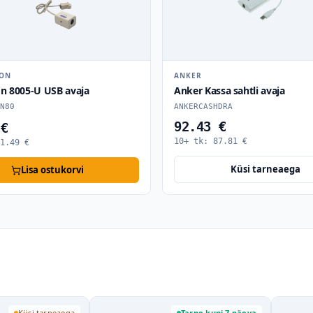
RON
ANKER
on 8005-U USB avaja
Anker Kassa sahtli avaja
N80
ANKERCASHDRA
92.43 €
 €
10+ tk:
87.81
€
1.49
€
Küsi tarneaega
Lisa ostukorvi
Küsi tarneaega
Tarne kuni 7 päeva