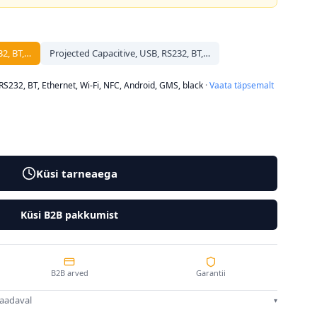
32, BT,…
Projected Capacitive, USB, RS232, BT,…
RS232, BT, Ethernet, Wi-Fi, NFC, Android, GMS, black
·
Vaata täpsemalt
Küsi tarneaega
Küsi B2B pakkumist
B2B arved
Garantii
saadaval
▾