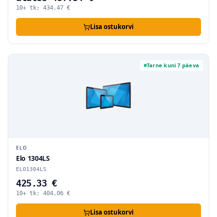
10+ tk:
434.47
€
Lisa ostukorvi
Tarne kuni 7 päeva
ELO
Elo 1304LS
ELO1304LS
425.33 €
10+ tk:
404.06
€
Lisa ostukorvi