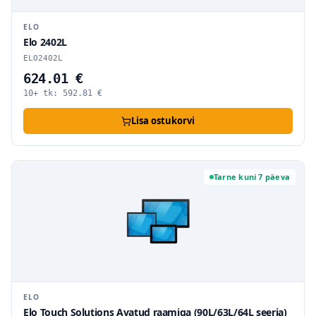
ELO
Elo 2402L
ELO2402L
624.01 €
10+ tk:
592.81
€
Lisa ostukorvi
Tarne kuni 7 päeva
ELO
Elo Touch Solutions Avatud raamiga (90L/63L/64L seeria)