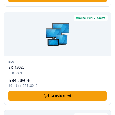
Tarne kuni 7 päeva
ELO
Elo 1502L
ELO1502L
584.00 €
10+ tk:
554.80
€
Lisa ostukorvi