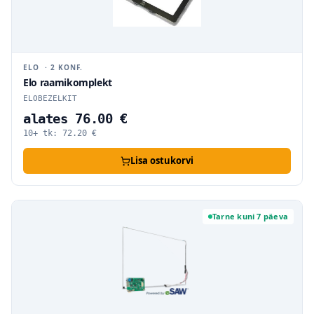
ELO
·
2
KONF.
Elo raamikomplekt
ELOBEZELKIT
alates 76.00 €
10+ tk:
72.20
€
Lisa ostukorvi
Tarne kuni 7 päeva