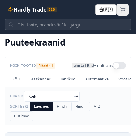
Hardly Trade
🇪🇪
B2B
Avaleht
/
Kategooriad
/
Puuteekraanid
Puuteekraanid
Ainult laos
Tühista filtrid
KÕIK TOOTED
Filtrid
·
1
Kõik
3D skanner
Tarvikud
Automaatika
Vöötkood
BRÄND
SORTEERI
Laos ees
Hind ↑
Hind ↓
A–Z
Uusimad