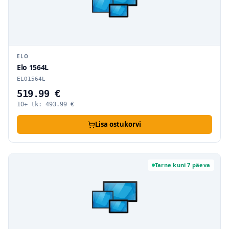
ELO
Elo 1564L
ELO1564L
519.99 €
10+ tk:
493.99
€
Lisa ostukorvi
Tarne kuni 7 päeva