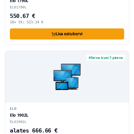
Elo 1790L
ELO1790L
550.67 €
10+ tk:
523.14
€
Lisa ostukorvi
Tarne kuni 7 päeva
ELO
Elo 1902L
ELO1902L
alates 666.66 €