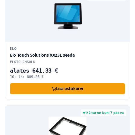
ELO
Elo Touch Solutions XX23L seeria
ELOTOUCHSOLU
alates 641.33 €
10+ tk:
609.26
€
Lisa ostukorvi
1/2 tarne kuni 7 päeva