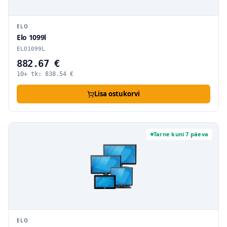
ELO
Elo 1099l
ELO1099L
882.67 €
10+ tk:
838.54
€
Lisa ostukorvi
Tarne kuni 7 päeva
ELO