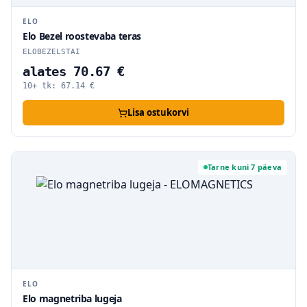
ELO
Elo Bezel roostevaba teras
ELOBEZELSTAI
alates 70.67 €
10+ tk:
67.14
€
Lisa ostukorvi
Tarne kuni 7 päeva
ELO
Elo magnetriba lugeja