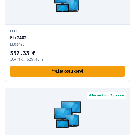
ELO
Elo 2402
ELO2402
557.33 €
10+ tk:
529.46
€
Lisa ostukorvi
Tarne kuni 7 päeva