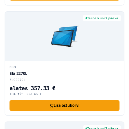
Tarne kuni 7 päeva
ELO
Elo 2270L
ELO2270L
alates 357.33 €
10+ tk:
339.46
€
Lisa ostukorvi
Tarne kuni 7 päeva