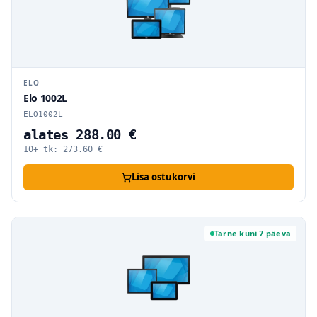
ELO
Elo 1002L
ELO1002L
alates 288.00 €
10+ tk:
273.60
€
Lisa ostukorvi
Tarne kuni 7 päeva