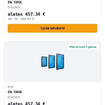
Elo 1302L
ELO1302L
alates 457.34 €
10+ tk:
434.47
€
Lisa ostukorvi
Tarne kuni 7 päeva
ELO
Elo 1304L
ELO1304L
alates 457.34 €