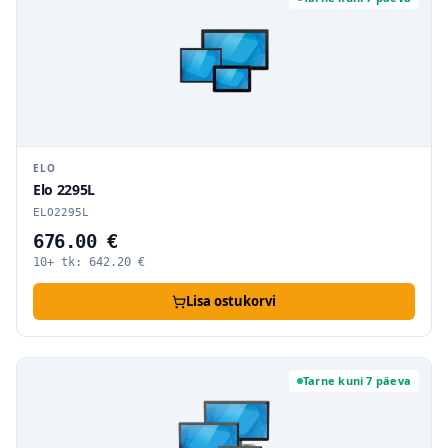
ELO
Elo 2295L
ELO2295L
676.00 €
10+ tk:
642.20
€
Lisa ostukorvi
Tarne kuni 7 päeva