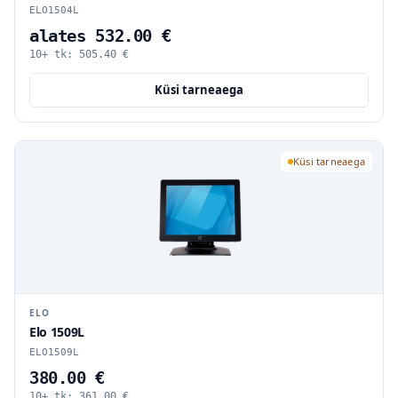
ELO1504L
alates 532.00 €
10+ tk:
505.40
€
Küsi tarneaega
Küsi tarneaega
ELO
Elo 1509L
ELO1509L
380.00 €
10+ tk:
361.00
€