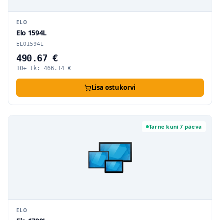
ELO
Elo 1594L
ELO1594L
490.67 €
10+ tk:
466.14
€
Lisa ostukorvi
Tarne kuni 7 päeva
ELO