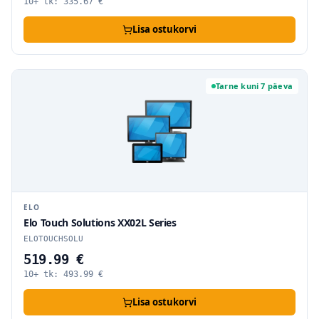
10+ tk:
335.67
€
Lisa ostukorvi
Tarne kuni 7 päeva
ELO
Elo Touch Solutions XX02L Series
ELOTOUCHSOLU
519.99 €
10+ tk:
493.99
€
Lisa ostukorvi