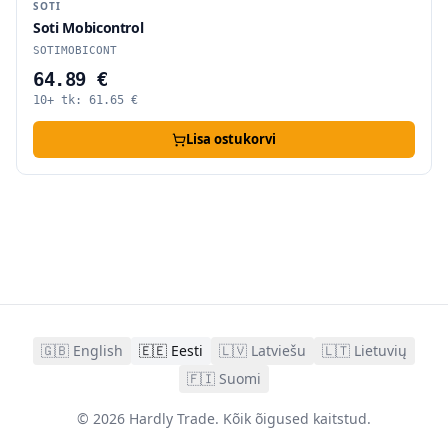
SOTI
Soti Mobicontrol
SOTIMOBICONT
64.89 €
10+ tk:
61.65
€
Lisa ostukorvi
🇬🇧
English
🇪🇪
Eesti
🇱🇻
Latviešu
🇱🇹
Lietuvių
🇫🇮
Suomi
©
2026
Hardly Trade.
Kõik õigused kaitstud.