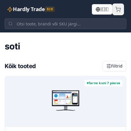
Hardly Trade
🇪🇪
B2B
Avaleht
soti
soti
Kõik tooted
Filtrid
Tarne kuni 7 päeva