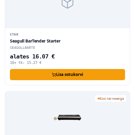
STAR
Seagull BarTender Starter
SEAGULLBARTE
alates 16.07 €
10+ tk:
15.27
€
Lisa ostukorvi
Küsi tarneaega