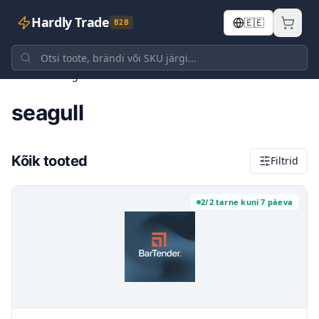
Hardly Trade
🇪🇪
B2B
Avaleht
seagull
seagull
Kõik tooted
Filtrid
2/2 tarne kuni 7 päeva