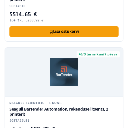
SGBTAB10
5514.65 €
10+ tk:
5238.92
€
Lisa ostukorvi
3/3 tarne kuni 7 päeva
SEAGULL SCIENTIFIC
·
3
KONF.
Seagull BarTender Automation, rakenduse litsents, 2
printerit
SGBTA2SUB1