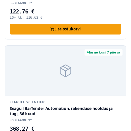
SGBTAAMNT1Y
122.76 €
10+ tk:
116.62
€
Lisa ostukorvi
Tarne kuni 7 päeva
SEAGULL SCIENTIFIC
Seagull BarTender Automation, rakenduse hooldus ja
tugi, 36 kuud
SGBTAAMNT3Y
368.27 €