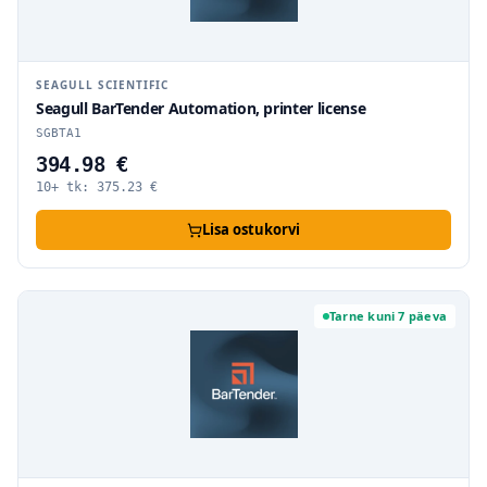
SEAGULL SCIENTIFIC
Seagull BarTender Automation, printer license
SGBTA1
394.98 €
10+ tk:
375.23
€
Lisa ostukorvi
Tarne kuni 7 päeva