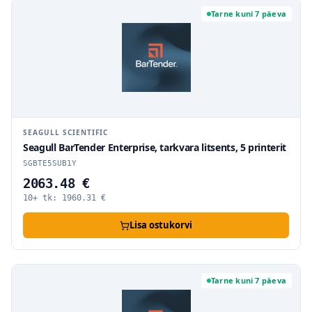
Tarne kuni 7 päeva
SEAGULL SCIENTIFIC
Seagull BarTender Enterprise, tarkvara litsents, 5 printerit
SGBTE5SUB1Y
2063.48 €
10+ tk:
1960.31
€
Lisa ostukorvi
Tarne kuni 7 päeva