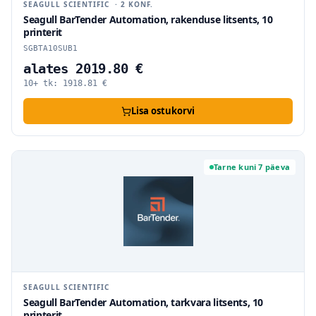
SEAGULL SCIENTIFIC
·
2
KONF.
Seagull BarTender Automation, rakenduse litsents, 10
printerit
SGBTA10SUB1
alates 2019.80 €
10+ tk:
1918.81
€
Lisa ostukorvi
Tarne kuni 7 päeva
SEAGULL SCIENTIFIC
Seagull BarTender Automation, tarkvara litsents, 10
printerit