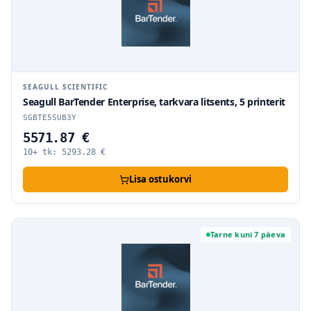
SEAGULL SCIENTIFIC
Seagull BarTender Enterprise, tarkvara litsents, 5 printerit
SGBTE5SUB3Y
5571.87 €
10+ tk:
5293.28
€
Lisa ostukorvi
Tarne kuni 7 päeva