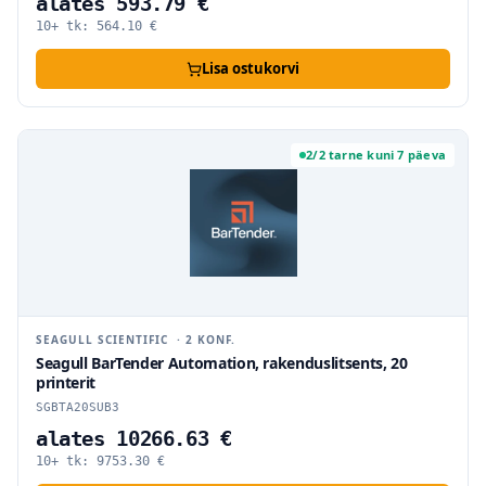
alates 593.79 €
10+ tk:
564.10
€
Lisa ostukorvi
2/2 tarne kuni 7 päeva
SEAGULL SCIENTIFIC
·
2
KONF.
Seagull BarTender Automation, rakenduslitsents, 20
printerit
SGBTA20SUB3
alates 10266.63 €
10+ tk:
9753.30
€