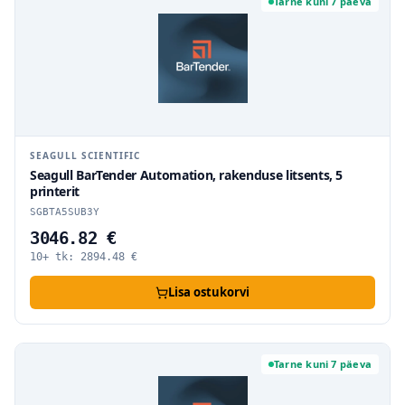
Tarne kuni 7 päeva
SEAGULL SCIENTIFIC
Seagull BarTender Automation, rakenduse litsents, 5
printerit
SGBTA5SUB3Y
3046.82 €
10+ tk:
2894.48
€
Lisa ostukorvi
Tarne kuni 7 päeva