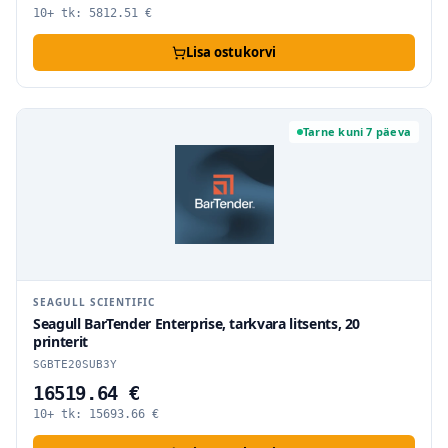
10+ tk:
5812.51
€
Lisa ostukorvi
Tarne kuni 7 päeva
SEAGULL SCIENTIFIC
Seagull BarTender Enterprise, tarkvara litsents, 20
printerit
SGBTE20SUB3Y
16519.64 €
10+ tk:
15693.66
€