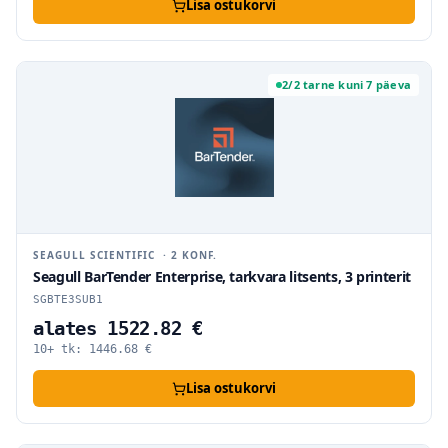
Lisa ostukorvi
2/2 tarne kuni 7 päeva
SEAGULL SCIENTIFIC
·
2
KONF.
Seagull BarTender Enterprise, tarkvara litsents, 3 printerit
SGBTE3SUB1
alates 1522.82 €
10+ tk:
1446.68
€
Lisa ostukorvi