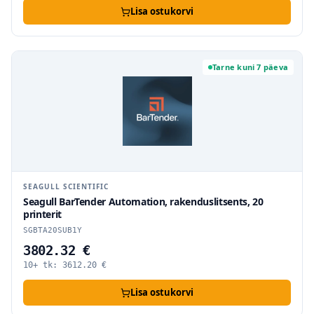
Lisa ostukorvi
Tarne kuni 7 päeva
SEAGULL SCIENTIFIC
Seagull BarTender Automation, rakenduslitsents, 20
printerit
SGBTA20SUB1Y
3802.32 €
10+ tk:
3612.20
€
Lisa ostukorvi