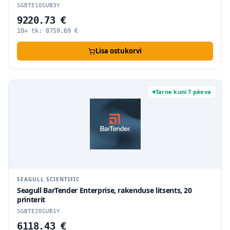
SGBTE10SUB3Y
9220.73 €
10+ tk:
8759.69
€
Lisa ostukorvi
Tarne kuni 7 päeva
SEAGULL SCIENTIFIC
Seagull BarTender Enterprise, rakenduse litsents, 20
printerit
SGBTE20SUB1Y
6118.43 €