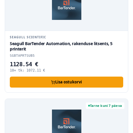
SEAGULL SCIENTIFIC
Seagull BarTender Automation, rakenduse litsents, 5
printerit
SGBTAPRTSUB5
1128.54 €
10+ tk:
1072.11
€
Lisa ostukorvi
Tarne kuni 7 päeva