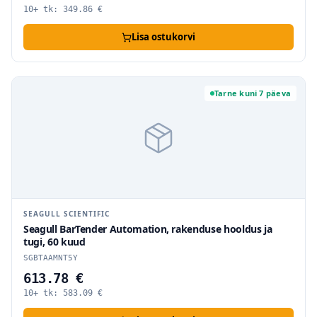
10+ tk:
349.86
€
Lisa ostukorvi
Tarne kuni 7 päeva
SEAGULL SCIENTIFIC
Seagull BarTender Automation, rakenduse hooldus ja
tugi, 60 kuud
SGBTAAMNT5Y
613.78 €
10+ tk:
583.09
€