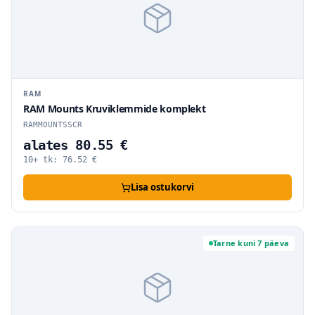
RAM
RAM Mounts Kruviklemmide komplekt
RAMMOUNTSSCR
alates 80.55 €
10+ tk:
76.52
€
Lisa ostukorvi
Tarne kuni 7 päeva