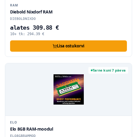
RAM
Diebold Nixdorf RAM
DIEBOLDNIXDO
alates 309.88 €
10+ tk:
294.39
€
Lisa ostukorvi
Tarne kuni 7 päeva
ELO
Elo 8GB RAM-moodul
ELO8GBRAMMOD