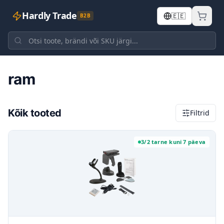
Hardly Trade
🇪🇪
B2B
Avaleht
ram
ram
Kõik tooted
Filtrid
3/2 tarne kuni 7 päeva