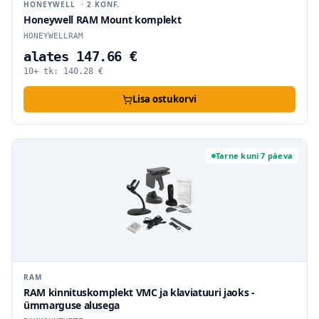
HONEYWELL
·
2
KONF.
Honeywell RAM Mount komplekt
HONEYWELLRAM
alates 147.66 €
10+ tk:
140.28
€
Lisa ostukorvi
Tarne kuni 7 päeva
RAM
RAM kinnituskomplekt VMC ja klaviatuuri jaoks -
ümmarguse alusega