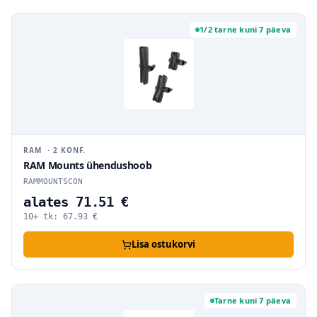
1/2 tarne kuni 7 päeva
RAM
·
2
KONF.
RAM Mounts ühendushoob
RAMMOUNTSCON
alates 71.51 €
10+ tk:
67.93
€
Lisa ostukorvi
Tarne kuni 7 päeva