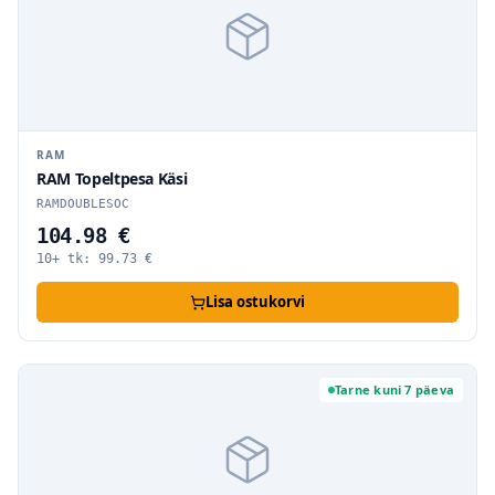
RAM
RAM Topeltpesa Käsi
RAMDOUBLESOC
104.98 €
10+ tk:
99.73
€
Lisa ostukorvi
Tarne kuni 7 päeva