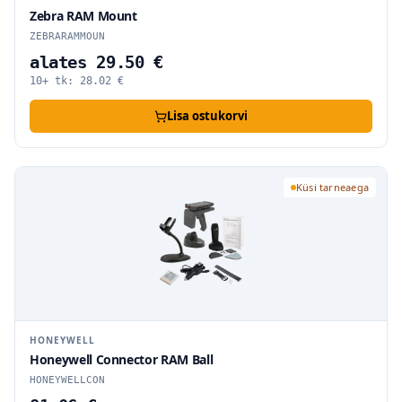
Zebra RAM Mount
ZEBRARAMMOUN
alates 29.50 €
10+ tk:
28.02
€
Lisa ostukorvi
Küsi tarneaega
HONEYWELL
Honeywell Connector RAM Ball
HONEYWELLCON