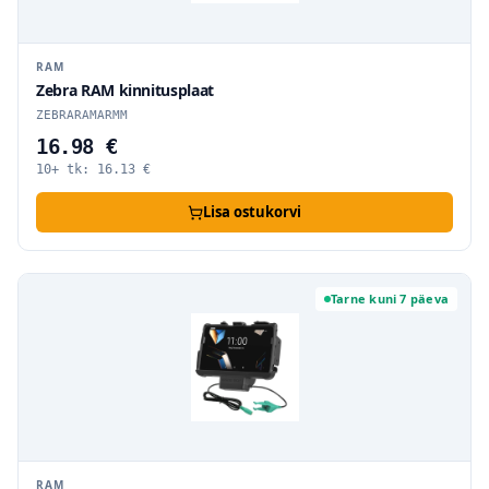
RAM
Zebra RAM kinnitusplaat
ZEBRARAMARMM
16.98 €
10+ tk:
16.13
€
Lisa ostukorvi
Tarne kuni 7 päeva
RAM