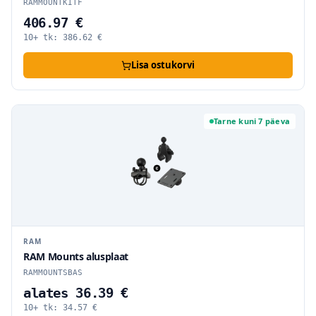
RAMMOUNTKITF
406.97 €
10+ tk:
386.62
€
Lisa ostukorvi
Tarne kuni 7 päeva
RAM
RAM Mounts alusplaat
RAMMOUNTSBAS
alates 36.39 €
10+ tk:
34.57
€