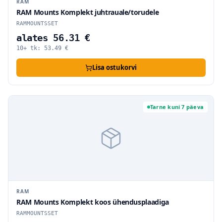
RAM
RAM Mounts Komplekt juhtrauale/torudele
RAMMOUNTSSET
alates 56.31 €
10+ tk:
53.49
€
Lisa ostukorvi
Tarne kuni 7 päeva
RAM
RAM Mounts Komplekt koos ühendusplaadiga
RAMMOUNTSSET