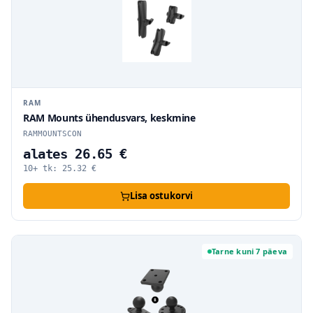
RAM
RAM Mounts ühendusvars, keskmine
RAMMOUNTSCON
alates 26.65 €
10+ tk:
25.32
€
Lisa ostukorvi
Tarne kuni 7 päeva