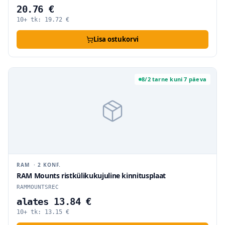
20.76 €
10+ tk:
19.72
€
Lisa ostukorvi
8/2 tarne kuni 7 päeva
RAM
·
2
KONF.
RAM Mounts ristkülikukujuline kinnitusplaat
RAMMOUNTSREC
alates 13.84 €
10+ tk:
13.15
€