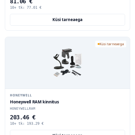
81.06 €
10+ tk:
77.01
€
Küsi tarneaega
Küsi tarneaega
HONEYWELL
Honeywell RAM kinnitus
HONEYWELLRAM
203.46 €
10+ tk:
193.29
€