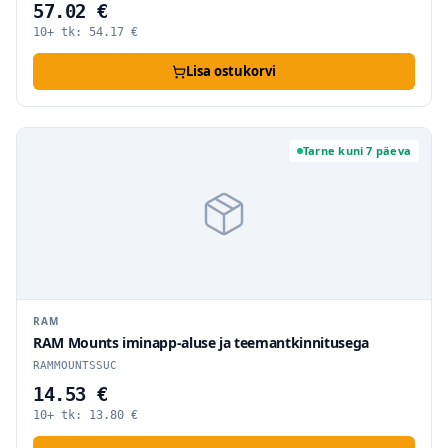
57.02 €
10+ tk:
54.17
€
Lisa ostukorvi
Tarne kuni 7 päeva
RAM
RAM Mounts iminapp-aluse ja teemantkinnitusega
RAMMOUNTSSUC
14.53 €
10+ tk:
13.80
€