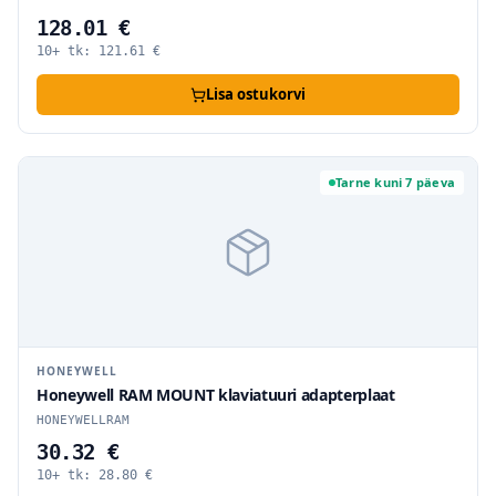
128.01 €
10+ tk:
121.61
€
Lisa ostukorvi
Tarne kuni 7 päeva
HONEYWELL
Honeywell RAM MOUNT klaviatuuri adapterplaat
HONEYWELLRAM
30.32 €
10+ tk:
28.80
€