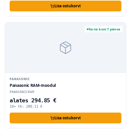
Lisa ostukorvi
Tarne kuni 7 päeva
PANASONIC
Panasonic RAM-moodul
PANASONICRAM
alates 294.85 €
10+ tk:
280.11
€
Lisa ostukorvi