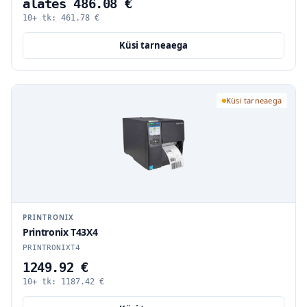
alates 486.08 €
10+ tk:
461.78
€
Küsi tarneaega
Küsi tarneaega
PRINTRONIX
Printronix T43X4
PRINTRONIXT4
1249.92 €
10+ tk:
1187.42
€