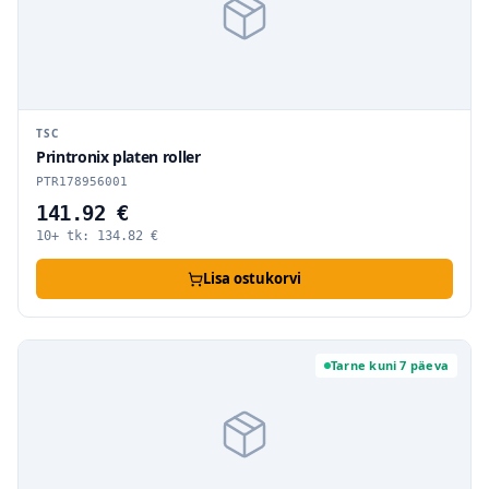
TSC
Printronix platen roller
PTR178956001
141.92 €
10+ tk:
134.82
€
Lisa ostukorvi
Tarne kuni 7 päeva