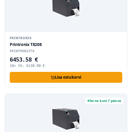
PRINTRONIX
Printronix T8208
PRINTRONIXT8
6453.58 €
10+ tk:
6130.90
€
Lisa ostukorvi
Tarne kuni 7 päeva