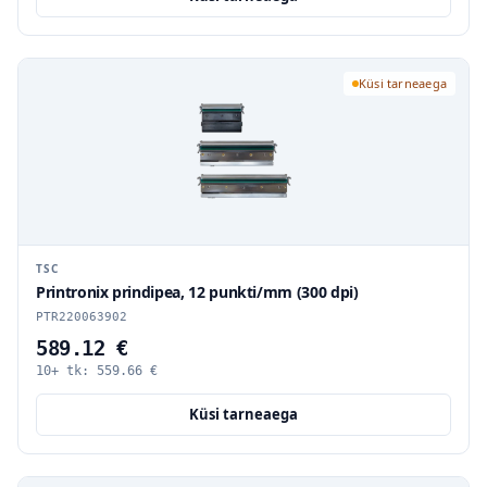
Küsi tarneaega
TSC
Printronix prindipea, 12 punkti/mm (300 dpi)
PTR220063902
589.12 €
10+ tk:
559.66
€
Küsi tarneaega