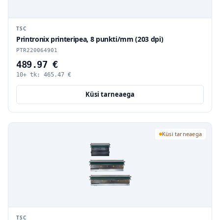
TSC
Printronix printeripea, 8 punkti/mm (203 dpi)
PTR220064901
489.97 €
10+ tk:
465.47
€
Küsi tarneaega
Küsi tarneaega
TSC