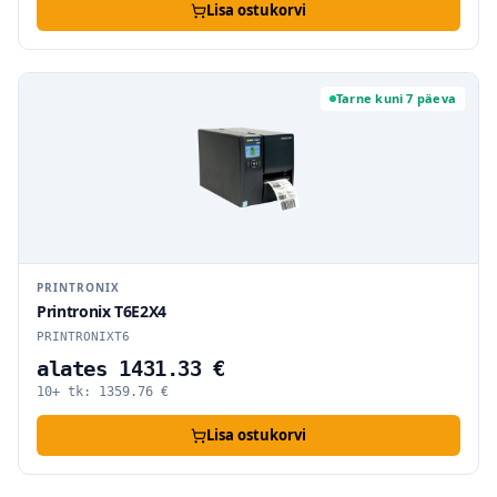
Lisa ostukorvi
Tarne kuni 7 päeva
PRINTRONIX
Printronix T6E2X4
PRINTRONIXT6
alates 1431.33 €
10+ tk:
1359.76
€
Lisa ostukorvi