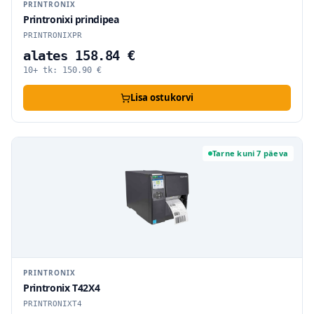
PRINTRONIX
Printronixi prindipea
PRINTRONIXPR
alates 158.84 €
10+ tk:
150.90
€
Lisa ostukorvi
Tarne kuni 7 päeva
PRINTRONIX
Printronix T42X4
PRINTRONIXT4