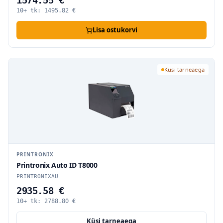
1574.55 €
10+ tk:
1495.82
€
Lisa ostukorvi
Küsi tarneaega
PRINTRONIX
Printronix Auto ID T8000
PRINTRONIXAU
2935.58 €
10+ tk:
2788.80
€
Küsi tarneaega