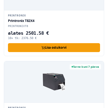
PRINTRONIX
Printronix T82X4
PRINTRONIXT8
alates 2501.58 €
10+ tk:
2376.50
€
Lisa ostukorvi
Tarne kuni 7 päeva
PRINTRONIX