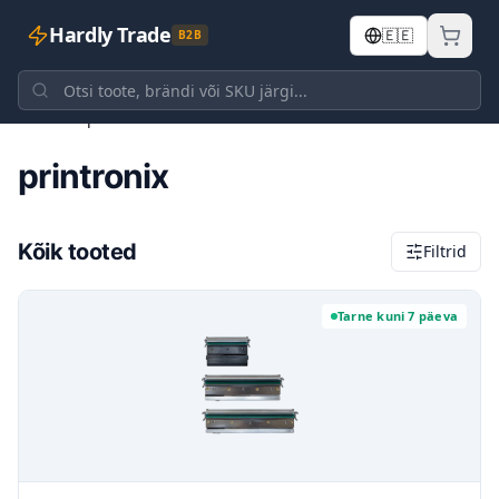
Hardly Trade
🇪🇪
B2B
Avaleht
printronix
printronix
Kõik tooted
Filtrid
Tarne kuni 7 päeva