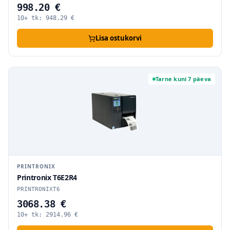
998.20 €
10+ tk:
948.29
€
Lisa ostukorvi
Tarne kuni 7 päeva
PRINTRONIX
Printronix T6E2R4
PRINTRONIXT6
3068.38 €
10+ tk:
2914.96
€